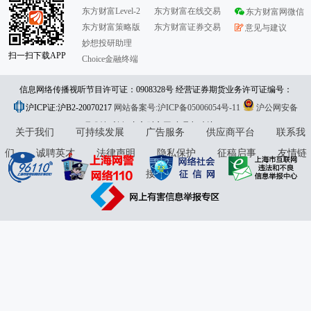
东方财富Level-2
东方财富在线交易
东方财富网微信
东方财富策略版
东方财富证券交易
意见与建议
妙想投研助理
扫一扫下载APP
Choice金融终端
信息网络传播视听节目许可证：0908328号 经营证券期货业务许可证编号：
沪ICP证:沪B2-20070217
913101046312860336 违法和不良信息举报:021-61278686 举报邮箱：
网站备案号:沪ICP备05006054号-11
沪公网安备
31010402000120号
版权所有:东方财富网
jubao@eastmoney.com
意见与建议:4000300059/952500
关于我们
可持续发展
广告服务
供应商平台
联系我
们
诚聘英才
法律声明
隐私保护
征稿启事
友情链
接