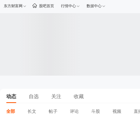
东方财富网
股吧首页
行情中心
数据中心
动态
自选
关注
收藏
全部
长文
帖子
评论
斗股
视频
直