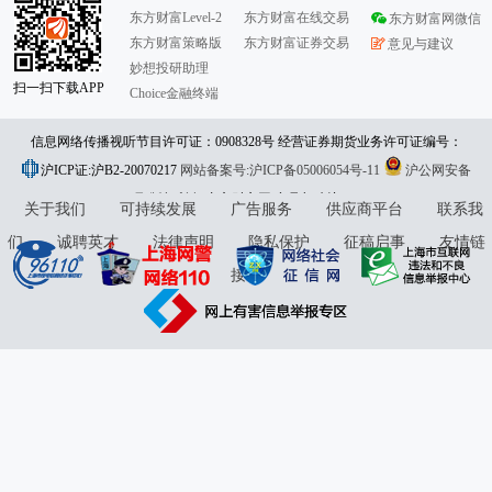
东方财富Level-2
东方财富在线交易
东方财富网微信
东方财富策略版
东方财富证券交易
意见与建议
妙想投研助理
扫一扫下载APP
Choice金融终端
信息网络传播视听节目许可证：0908328号 经营证券期货业务许可证编号：
沪ICP证:沪B2-20070217
913101046312860336 违法和不良信息举报:021-61278686 举报邮箱：
网站备案号:沪ICP备05006054号-11
沪公网安备
31010402000120号
版权所有:东方财富网
jubao@eastmoney.com
意见与建议:4000300059/952500
关于我们
可持续发展
广告服务
供应商平台
联系我
们
诚聘英才
法律声明
隐私保护
征稿启事
友情链
接