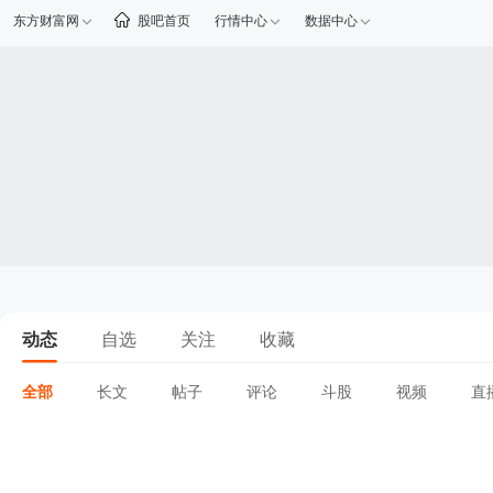
东方财富网
股吧首页
行情中心
数据中心
动态
自选
关注
收藏
全部
长文
帖子
评论
斗股
视频
直