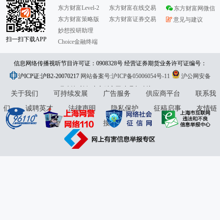
东方财富Level-2
东方财富在线交易
东方财富网微信
东方财富策略版
东方财富证券交易
意见与建议
妙想投研助理
扫一扫下载APP
Choice金融终端
信息网络传播视听节目许可证：0908328号 经营证券期货业务许可证编号：
沪ICP证:沪B2-20070217
913101046312860336 违法和不良信息举报:021-61278686 举报邮箱：
网站备案号:沪ICP备05006054号-11
沪公网安备
31010402000120号
版权所有:东方财富网
jubao@eastmoney.com
意见与建议:4000300059/952500
关于我们
可持续发展
广告服务
供应商平台
联系我
们
诚聘英才
法律声明
隐私保护
征稿启事
友情链
接