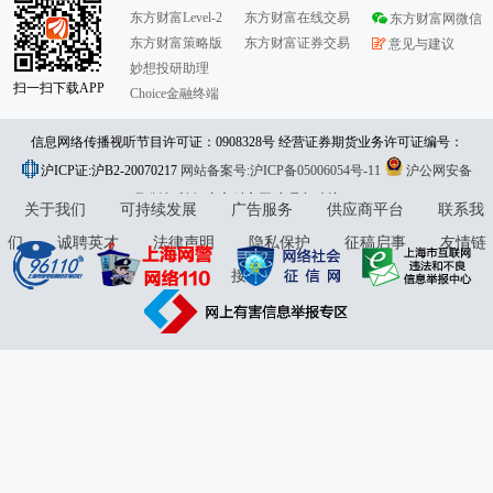
东方财富Level-2
东方财富在线交易
东方财富网微信
东方财富策略版
东方财富证券交易
意见与建议
妙想投研助理
扫一扫下载APP
Choice金融终端
信息网络传播视听节目许可证：0908328号 经营证券期货业务许可证编号：
沪ICP证:沪B2-20070217
913101046312860336 违法和不良信息举报:021-61278686 举报邮箱：
网站备案号:沪ICP备05006054号-11
沪公网安备
31010402000120号
版权所有:东方财富网
jubao@eastmoney.com
意见与建议:4000300059/952500
关于我们
可持续发展
广告服务
供应商平台
联系我
们
诚聘英才
法律声明
隐私保护
征稿启事
友情链
接