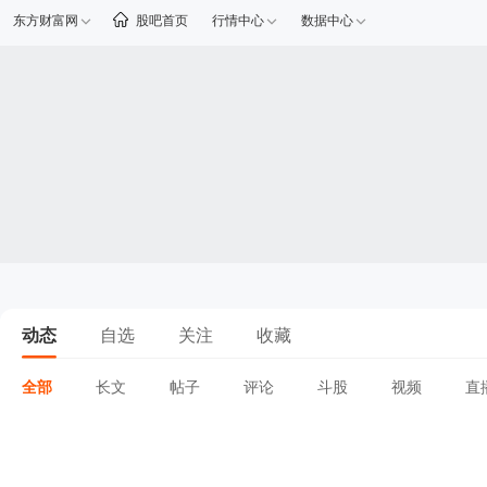
东方财富网
股吧首页
行情中心
数据中心
动态
自选
关注
收藏
全部
长文
帖子
评论
斗股
视频
直