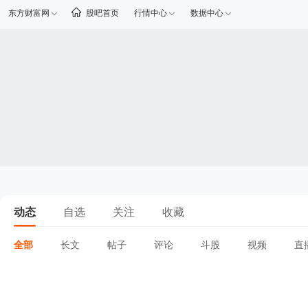
东方财富网
股吧首页
行情中心
数据中心
动态
自选
关注
收藏
全部
长文
帖子
评论
斗股
视频
直