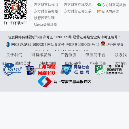
东方财富Level-2
东方财富在线交易
东方财富网微信
东方财富策略版
东方财富证券交易
意见与建议
妙想投研助理
扫一扫下载APP
Choice金融终端
信息网络传播视听节目许可证：0908328号 经营证券期货业务许可证编号：
沪ICP证:沪B2-20070217
913101046312860336 违法和不良信息举报:021-61278686 举报邮箱：
网站备案号:沪ICP备05006054号-11
沪公网安备
31010402000120号
版权所有:东方财富网
jubao@eastmoney.com
意见与建议:4000300059/952500
关于我们
可持续发展
广告服务
供应商平台
联系我
们
诚聘英才
法律声明
隐私保护
征稿启事
友情链
接