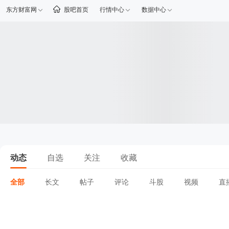
东方财富网
股吧首页
行情中心
数据中心
动态
自选
关注
收藏
全部
长文
帖子
评论
斗股
视频
直