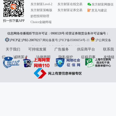
东方财富Level-2
东方财富在线交易
东方财富网微信
东方财富策略版
东方财富证券交易
意见与建议
妙想投研助理
扫一扫下载APP
Choice金融终端
信息网络传播视听节目许可证：0908328号 经营证券期货业务许可证编号：
沪ICP证:沪B2-20070217
913101046312860336 违法和不良信息举报:021-61278686 举报邮箱：
网站备案号:沪ICP备05006054号-11
沪公网安备
31010402000120号
版权所有:东方财富网
jubao@eastmoney.com
意见与建议:4000300059/952500
关于我们
可持续发展
广告服务
供应商平台
联系我
们
诚聘英才
法律声明
隐私保护
征稿启事
友情链
接