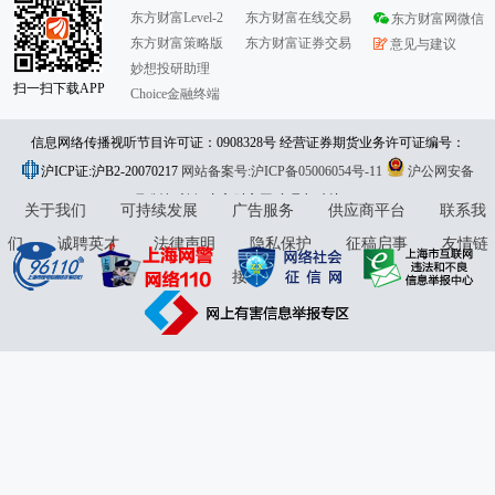
东方财富Level-2
东方财富在线交易
东方财富网微信
东方财富策略版
东方财富证券交易
意见与建议
妙想投研助理
扫一扫下载APP
Choice金融终端
信息网络传播视听节目许可证：0908328号 经营证券期货业务许可证编号：
沪ICP证:沪B2-20070217
913101046312860336 违法和不良信息举报:021-61278686 举报邮箱：
网站备案号:沪ICP备05006054号-11
沪公网安备
31010402000120号
版权所有:东方财富网
jubao@eastmoney.com
意见与建议:4000300059/952500
关于我们
可持续发展
广告服务
供应商平台
联系我
们
诚聘英才
法律声明
隐私保护
征稿启事
友情链
接