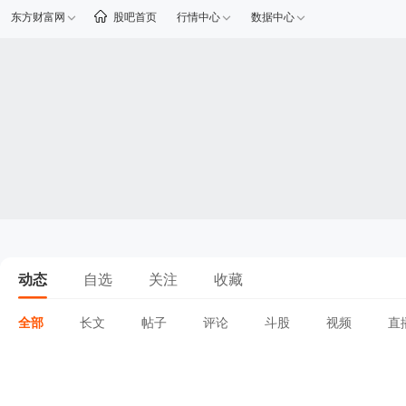
东方财富网
股吧首页
行情中心
数据中心
动态
自选
关注
收藏
全部
长文
帖子
评论
斗股
视频
直