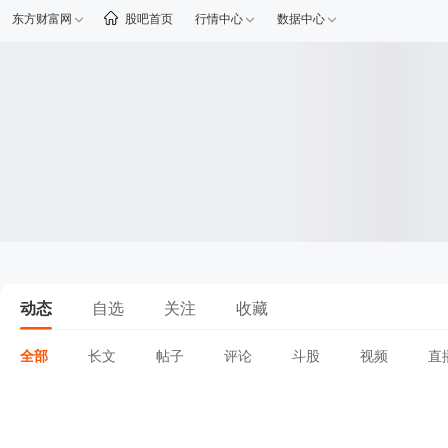
东方财富网
股吧首页
行情中心
数据中心
动态
自选
关注
收藏
全部
长文
帖子
评论
斗股
视频
直