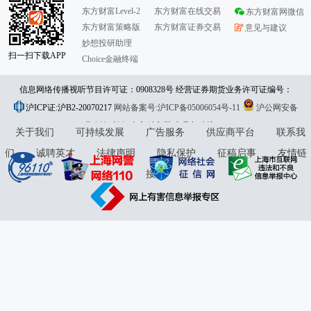
东方财富Level-2
东方财富在线交易
东方财富网微信
东方财富策略版
东方财富证券交易
意见与建议
妙想投研助理
扫一扫下载APP
Choice金融终端
信息网络传播视听节目许可证：0908328号 经营证券期货业务许可证编号：
沪ICP证:沪B2-20070217
913101046312860336 违法和不良信息举报:021-61278686 举报邮箱：
网站备案号:沪ICP备05006054号-11
沪公网安备
31010402000120号
版权所有:东方财富网
jubao@eastmoney.com
意见与建议:4000300059/952500
关于我们
可持续发展
广告服务
供应商平台
联系我
们
诚聘英才
法律声明
隐私保护
征稿启事
友情链
接