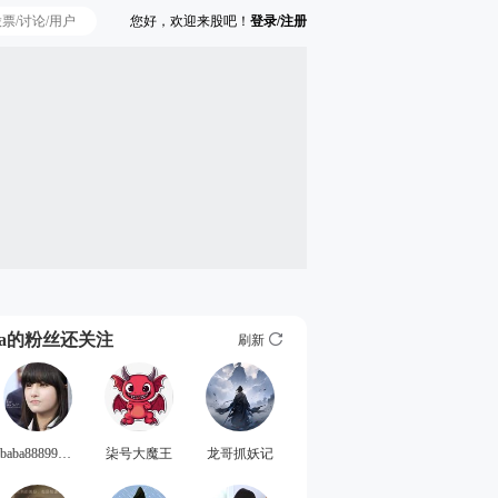
您好，欢迎来股吧！
登录/注册
Ta的粉丝还关注
刷新
baba8889996755
柒号大魔王
龙哥抓妖记