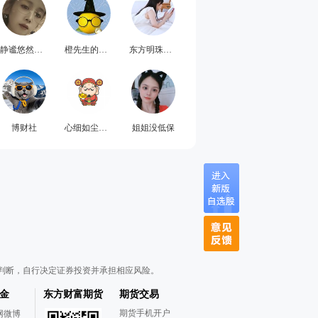
静谧悠然的婉尔
橙先生的视界
东方明珠上海
博财社
心细如尘的冉春燕
姐姐没低保
判断，自行决定证券投资并承担相应风险。
金
东方财富期货
期货交易
期货手机开户
网微博