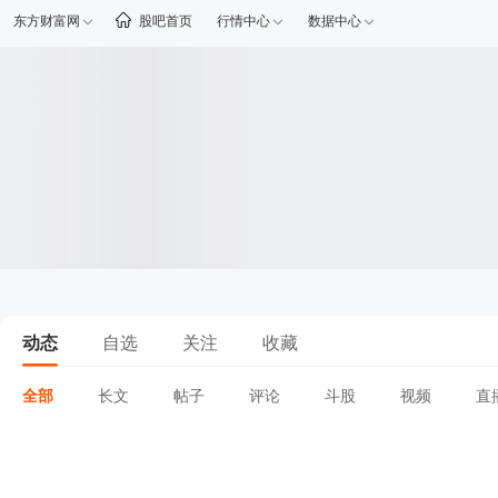
东方财富网
股吧首页
行情中心
数据中心
动态
自选
关注
收藏
全部
长文
帖子
评论
斗股
视频
直