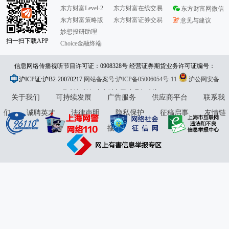
东方财富Level-2
东方财富在线交易
东方财富网微信
东方财富策略版
东方财富证券交易
意见与建议
妙想投研助理
扫一扫下载APP
Choice金融终端
信息网络传播视听节目许可证：0908328号 经营证券期货业务许可证编号：
沪ICP证:沪B2-20070217
913101046312860336 违法和不良信息举报:021-61278686 举报邮箱：
网站备案号:沪ICP备05006054号-11
沪公网安备
31010402000120号
版权所有:东方财富网
jubao@eastmoney.com
意见与建议:4000300059/952500
关于我们
可持续发展
广告服务
供应商平台
联系我
们
诚聘英才
法律声明
隐私保护
征稿启事
友情链
接