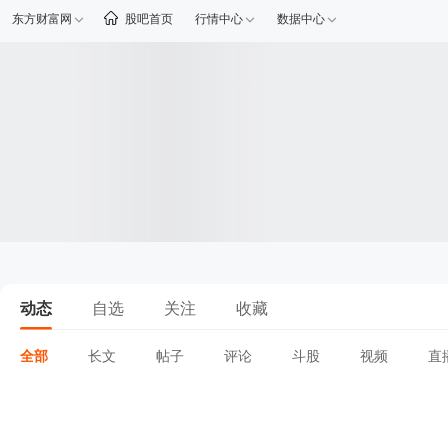
东方财富网
股吧首页
行情中心
数据中心
动态
自选
关注
收藏
全部
长文
帖子
评论
斗股
视频
直