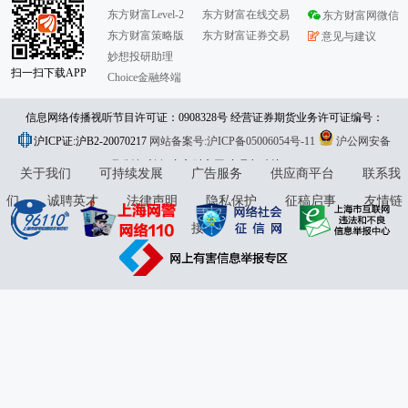
东方财富Level-2
东方财富在线交易
东方财富网微信
东方财富策略版
东方财富证券交易
意见与建议
妙想投研助理
扫一扫下载APP
Choice金融终端
信息网络传播视听节目许可证：0908328号 经营证券期货业务许可证编号：
沪ICP证:沪B2-20070217
913101046312860336 违法和不良信息举报:021-61278686 举报邮箱：
网站备案号:沪ICP备05006054号-11
沪公网安备
31010402000120号
版权所有:东方财富网
jubao@eastmoney.com
意见与建议:4000300059/952500
关于我们
可持续发展
广告服务
供应商平台
联系我
们
诚聘英才
法律声明
隐私保护
征稿启事
友情链
接