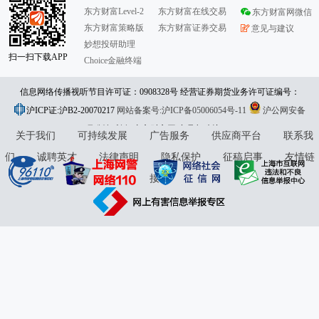
东方财富Level-2
东方财富在线交易
东方财富网微信
东方财富策略版
东方财富证券交易
意见与建议
妙想投研助理
扫一扫下载APP
Choice金融终端
信息网络传播视听节目许可证：0908328号 经营证券期货业务许可证编号：
沪ICP证:沪B2-20070217
913101046312860336 违法和不良信息举报:021-61278686 举报邮箱：
网站备案号:沪ICP备05006054号-11
沪公网安备
31010402000120号
版权所有:东方财富网
jubao@eastmoney.com
意见与建议:4000300059/952500
关于我们
可持续发展
广告服务
供应商平台
联系我
们
诚聘英才
法律声明
隐私保护
征稿启事
友情链
接