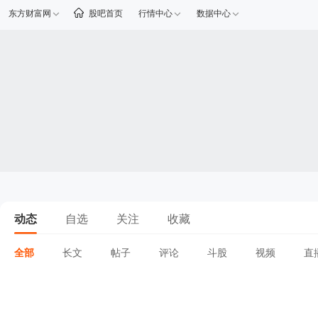
东方财富网
股吧首页
行情中心
数据中心
动态
自选
关注
收藏
全部
长文
帖子
评论
斗股
视频
直