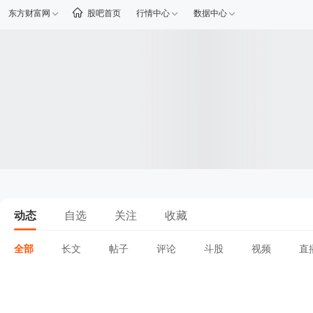
东方财富网
股吧首页
行情中心
数据中心
动态
自选
关注
收藏
全部
长文
帖子
评论
斗股
视频
直