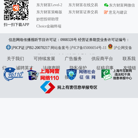
东方财富Level-2
东方财富在线交易
东方财富网微信
东方财富策略版
东方财富证券交易
意见与建议
妙想投研助理
扫一扫下载APP
Choice金融终端
信息网络传播视听节目许可证：0908328号 经营证券期货业务许可证编号：
沪ICP证:沪B2-20070217
913101046312860336 违法和不良信息举报:021-61278686 举报邮箱：
网站备案号:沪ICP备05006054号-11
沪公网安备
31010402000120号
版权所有:东方财富网
jubao@eastmoney.com
意见与建议:4000300059/952500
关于我们
可持续发展
广告服务
供应商平台
联系我
们
诚聘英才
法律声明
隐私保护
征稿启事
友情链
接