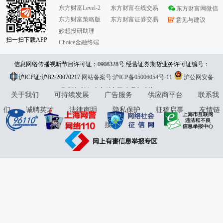
东方财富Level-2
东方财富在线交易
东方财富网微信
东方财富策略版
东方财富证券交易
意见与建议
妙想投研助理
扫一扫下载APP
Choice金融终端
信息网络传播视听节目许可证：0908328号 经营证券期货业务许可证编号：
沪ICP证:沪B2-20070217
913101046312860336 违法和不良信息举报:021-61278686 举报邮箱：
网站备案号:沪ICP备05006054号-11
沪公网安备
31010402000120号
版权所有:东方财富网
jubao@eastmoney.com
意见与建议:4000300059/952500
关于我们
可持续发展
广告服务
供应商平台
联系我
们
诚聘英才
法律声明
隐私保护
征稿启事
友情链
接