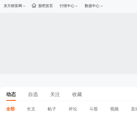
东方财富网
股吧首页
行情中心
数据中心
动态
自选
关注
收藏
全部
长文
帖子
评论
斗股
视频
直