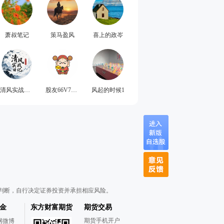
萧叔笔记
策马盈风
喜上的政岑
清风实战日记
股友66V755r382
风起的时候1
判断，自行决定证券投资并承担相应风险。
金
东方财富期货
期货交易
期货手机开户
网微博