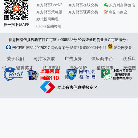
东方财富Level-2
东方财富在线交易
东方财富网微信
东方财富策略版
东方财富证券交易
意见与建议
妙想投研助理
扫一扫下载APP
Choice金融终端
信息网络传播视听节目许可证：0908328号 经营证券期货业务许可证编号：
沪ICP证:沪B2-20070217
913101046312860336 违法和不良信息举报:021-61278686 举报邮箱：
网站备案号:沪ICP备05006054号-11
沪公网安备
31010402000120号
版权所有:东方财富网
jubao@eastmoney.com
意见与建议:4000300059/952500
关于我们
可持续发展
广告服务
供应商平台
联系我
们
诚聘英才
法律声明
隐私保护
征稿启事
友情链
接