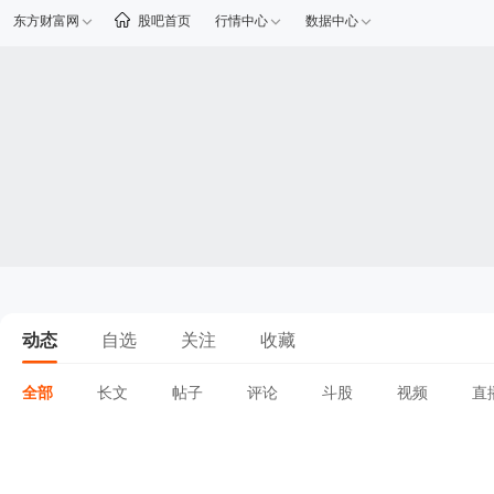
东方财富网
股吧首页
行情中心
数据中心
动态
自选
关注
收藏
全部
长文
帖子
评论
斗股
视频
直