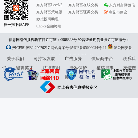
东方财富Level-2
东方财富在线交易
东方财富网微信
东方财富策略版
东方财富证券交易
意见与建议
妙想投研助理
扫一扫下载APP
Choice金融终端
信息网络传播视听节目许可证：0908328号 经营证券期货业务许可证编号：
沪ICP证:沪B2-20070217
913101046312860336 违法和不良信息举报:021-61278686 举报邮箱：
网站备案号:沪ICP备05006054号-11
沪公网安备
31010402000120号
版权所有:东方财富网
jubao@eastmoney.com
意见与建议:4000300059/952500
关于我们
可持续发展
广告服务
供应商平台
联系我
们
诚聘英才
法律声明
隐私保护
征稿启事
友情链
接