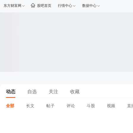
东方财富网
股吧首页
行情中心
数据中心
动态
自选
关注
收藏
全部
长文
帖子
评论
斗股
视频
直