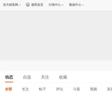
东方财富网
股吧首页
行情中心
数据中心
动态
自选
关注
收藏
全部
长文
帖子
评论
斗股
视频
直