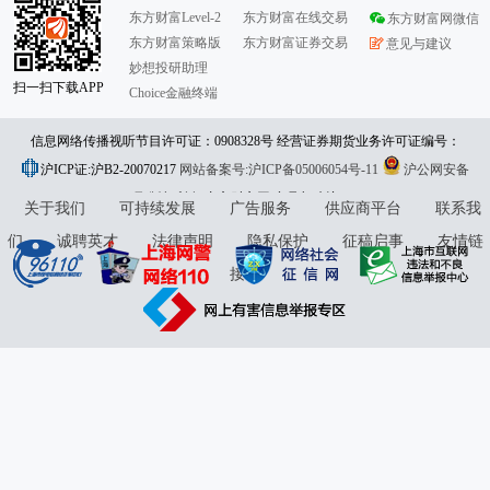
东方财富Level-2
东方财富在线交易
东方财富网微信
东方财富策略版
东方财富证券交易
意见与建议
妙想投研助理
扫一扫下载APP
Choice金融终端
信息网络传播视听节目许可证：0908328号 经营证券期货业务许可证编号：
沪ICP证:沪B2-20070217
913101046312860336 违法和不良信息举报:021-61278686 举报邮箱：
网站备案号:沪ICP备05006054号-11
沪公网安备
31010402000120号
版权所有:东方财富网
jubao@eastmoney.com
意见与建议:4000300059/952500
关于我们
可持续发展
广告服务
供应商平台
联系我
们
诚聘英才
法律声明
隐私保护
征稿启事
友情链
接