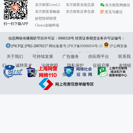
东方财富Level-2
东方财富在线交易
东方财富网微信
东方财富策略版
东方财富证券交易
意见与建议
妙想投研助理
扫一扫下载APP
Choice金融终端
信息网络传播视听节目许可证：0908328号 经营证券期货业务许可证编号：
沪ICP证:沪B2-20070217
913101046312860336 违法和不良信息举报:021-61278686 举报邮箱：
网站备案号:沪ICP备05006054号-11
沪公网安备
31010402000120号
版权所有:东方财富网
jubao@eastmoney.com
意见与建议:4000300059/952500
关于我们
可持续发展
广告服务
供应商平台
联系我
们
诚聘英才
法律声明
隐私保护
征稿启事
友情链
接