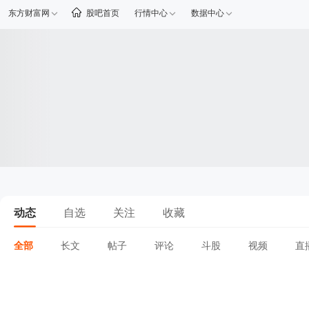
东方财富网
股吧首页
行情中心
数据中心
动态
自选
关注
收藏
全部
长文
帖子
评论
斗股
视频
直