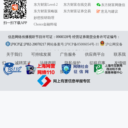
东方财富Level-2
东方财富在线交易
东方财富网微信
东方财富策略版
东方财富证券交易
意见与建议
妙想投研助理
扫一扫下载APP
Choice金融终端
信息网络传播视听节目许可证：0908328号 经营证券期货业务许可证编号：
沪ICP证:沪B2-20070217
913101046312860336 违法和不良信息举报:021-61278686 举报邮箱：
网站备案号:沪ICP备05006054号-11
沪公网安备
31010402000120号
版权所有:东方财富网
jubao@eastmoney.com
意见与建议:4000300059/952500
关于我们
可持续发展
广告服务
供应商平台
联系我
们
诚聘英才
法律声明
隐私保护
征稿启事
友情链
接