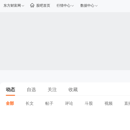
东方财富网
股吧首页
行情中心
数据中心
动态
自选
关注
收藏
全部
长文
帖子
评论
斗股
视频
直