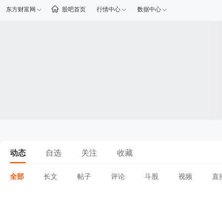
东方财富网
股吧首页
行情中心
数据中心
动态
自选
关注
收藏
全部
长文
帖子
评论
斗股
视频
直