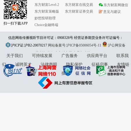
东方财富Level-2
东方财富在线交易
东方财富网微信
东方财富策略版
东方财富证券交易
意见与建议
妙想投研助理
扫一扫下载APP
Choice金融终端
信息网络传播视听节目许可证：0908328号 经营证券期货业务许可证编号：
沪ICP证:沪B2-20070217
913101046312860336 违法和不良信息举报:021-61278686 举报邮箱：
网站备案号:沪ICP备05006054号-11
沪公网安备
31010402000120号
版权所有:东方财富网
jubao@eastmoney.com
意见与建议:4000300059/952500
关于我们
可持续发展
广告服务
供应商平台
联系我
们
诚聘英才
法律声明
隐私保护
征稿启事
友情链
接