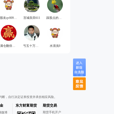
股友qv00996086
宫城良田611
踩股点的花猫
满仓翻倍之旅
亏五十万退坑
水清浅9
判断，自行决定证券投资并承担相应风险。
金
东方财富期货
期货交易
期货手机开户
网微博