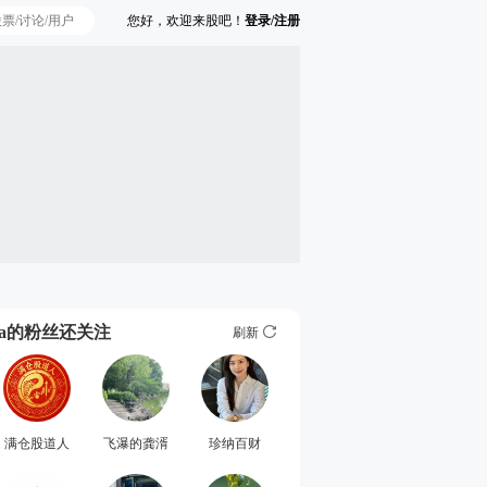
您好，欢迎来股吧！
登录/注册
Ta的粉丝还关注
刷新
满仓股道人
飞瀑的龚湑
珍纳百财