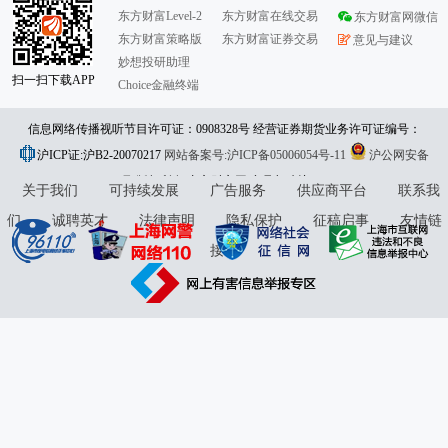
东方财富Level-2
东方财富在线交易
东方财富网微信
东方财富策略版
东方财富证券交易
意见与建议
妙想投研助理
扫一扫下载APP
Choice金融终端
信息网络传播视听节目许可证：0908328号 经营证券期货业务许可证编号：
沪ICP证:沪B2-20070217
913101046312860336 违法和不良信息举报:021-61278686 举报邮箱：
网站备案号:沪ICP备05006054号-11
沪公网安备
31010402000120号
版权所有:东方财富网
jubao@eastmoney.com
意见与建议:4000300059/952500
关于我们
可持续发展
广告服务
供应商平台
联系我
们
诚聘英才
法律声明
隐私保护
征稿启事
友情链
接