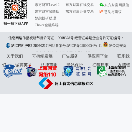
东方财富Level-2
东方财富在线交易
东方财富网微信
东方财富策略版
东方财富证券交易
意见与建议
妙想投研助理
扫一扫下载APP
Choice金融终端
信息网络传播视听节目许可证：0908328号 经营证券期货业务许可证编号：
沪ICP证:沪B2-20070217
913101046312860336 违法和不良信息举报:021-61278686 举报邮箱：
网站备案号:沪ICP备05006054号-11
沪公网安备
31010402000120号
版权所有:东方财富网
jubao@eastmoney.com
意见与建议:4000300059/952500
关于我们
可持续发展
广告服务
供应商平台
联系我
们
诚聘英才
法律声明
隐私保护
征稿启事
友情链
接