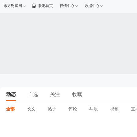
东方财富网
股吧首页
行情中心
数据中心
动态
自选
关注
收藏
全部
长文
帖子
评论
斗股
视频
直