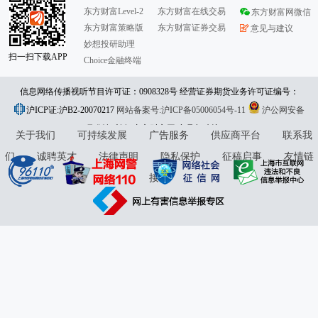
东方财富Level-2
东方财富在线交易
东方财富网微信
东方财富策略版
东方财富证券交易
意见与建议
妙想投研助理
扫一扫下载APP
Choice金融终端
信息网络传播视听节目许可证：0908328号 经营证券期货业务许可证编号：
沪ICP证:沪B2-20070217
913101046312860336 违法和不良信息举报:021-61278686 举报邮箱：
网站备案号:沪ICP备05006054号-11
沪公网安备
31010402000120号
版权所有:东方财富网
jubao@eastmoney.com
意见与建议:4000300059/952500
关于我们
可持续发展
广告服务
供应商平台
联系我
们
诚聘英才
法律声明
隐私保护
征稿启事
友情链
接