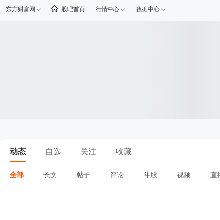
东方财富网
股吧首页
行情中心
数据中心
动态
自选
关注
收藏
全部
长文
帖子
评论
斗股
视频
直