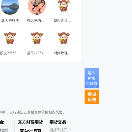
葛大户战法
有远见的付钧19
奋起直追得小燕子
股友295Z73A762
基民122738P83A
时间玫瑰沉默是金
判断，自行决定证券投资并承担相应风险。
金
东方财富期货
期货交易
期货手机开户
网微博