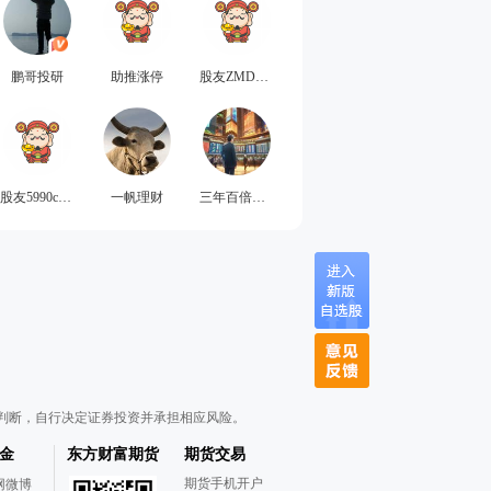
鹏哥投研
助推涨停
股友ZMDwdC
股友5990c1a630
一帆理财
三年百倍千万
判断，自行决定证券投资并承担相应风险。
金
东方财富期货
期货交易
期货手机开户
网微博