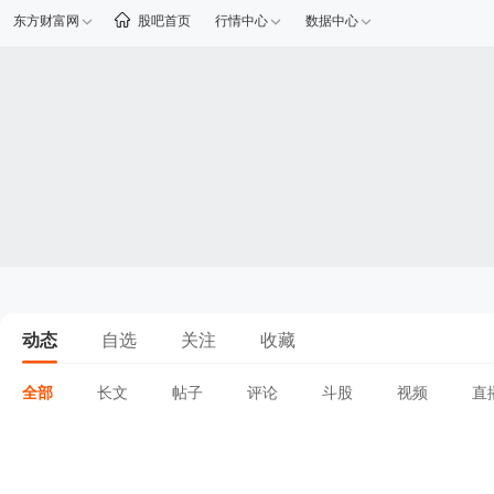
东方财富网
股吧首页
行情中心
数据中心
动态
自选
关注
收藏
全部
长文
帖子
评论
斗股
视频
直