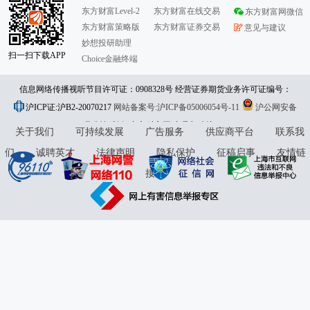
东方财富Level-2
东方财富在线交易
东方财富网微信
东方财富策略版
东方财富证券交易
意见与建议
妙想投研助理
扫一扫下载APP
Choice金融终端
信息网络传播视听节目许可证：0908328号 经营证券期货业务许可证编号：
沪ICP证:沪B2-20070217
913101046312860336 违法和不良信息举报:021-61278686 举报邮箱：
网站备案号:沪ICP备05006054号-11
沪公网安备
31010402000120号
版权所有:东方财富网
jubao@eastmoney.com
意见与建议:4000300059/952500
关于我们
可持续发展
广告服务
供应商平台
联系我
们
诚聘英才
法律声明
隐私保护
征稿启事
友情链
接