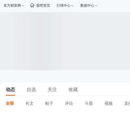
东方财富网
股吧首页
行情中心
数据中心
动态
自选
关注
收藏
全部
长文
帖子
评论
斗股
视频
直