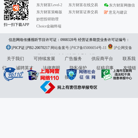
东方财富Level-2
东方财富在线交易
东方财富网微信
东方财富策略版
东方财富证券交易
意见与建议
妙想投研助理
扫一扫下载APP
Choice金融终端
信息网络传播视听节目许可证：0908328号 经营证券期货业务许可证编号：
沪ICP证:沪B2-20070217
913101046312860336 违法和不良信息举报:021-61278686 举报邮箱：
网站备案号:沪ICP备05006054号-11
沪公网安备
31010402000120号
版权所有:东方财富网
jubao@eastmoney.com
意见与建议:4000300059/952500
关于我们
可持续发展
广告服务
供应商平台
联系我
们
诚聘英才
法律声明
隐私保护
征稿启事
友情链
接