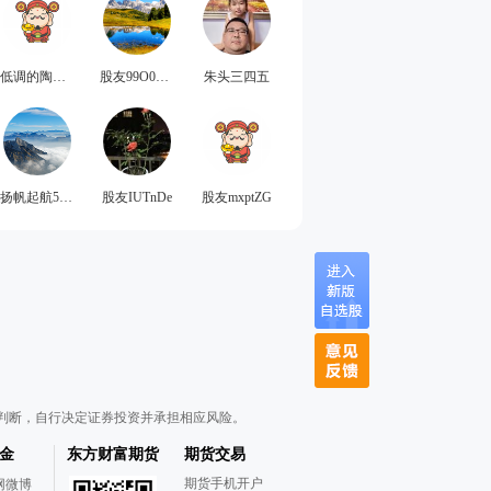
低调的陶可路
股友99O0g71800
朱头三四五
扬帆起航5188
股友IUTnDe
股友mxptZG
判断，自行决定证券投资并承担相应风险。
金
东方财富期货
期货交易
期货手机开户
网微博