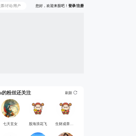
您好，欢迎来股吧！
登录/注册
Ta的粉丝还关注
刷新
七天玄女
股海浪花飞
生财成章地马红俊