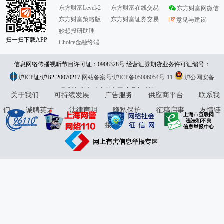
东方财富Level-2
东方财富在线交易
东方财富网微信
东方财富策略版
东方财富证券交易
意见与建议
妙想投研助理
扫一扫下载APP
Choice金融终端
信息网络传播视听节目许可证：0908328号 经营证券期货业务许可证编号：
沪ICP证:沪B2-20070217
913101046312860336 违法和不良信息举报:021-61278686 举报邮箱：
网站备案号:沪ICP备05006054号-11
沪公网安备
31010402000120号
版权所有:东方财富网
jubao@eastmoney.com
意见与建议:4000300059/952500
关于我们
可持续发展
广告服务
供应商平台
联系我
们
诚聘英才
法律声明
隐私保护
征稿启事
友情链
接