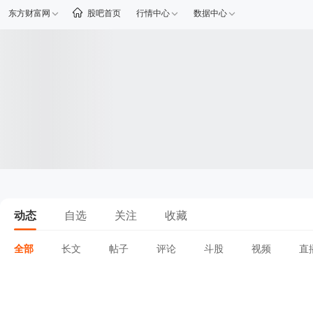
东方财富网
股吧首页
行情中心
数据中心
动态
自选
关注
收藏
全部
长文
帖子
评论
斗股
视频
直