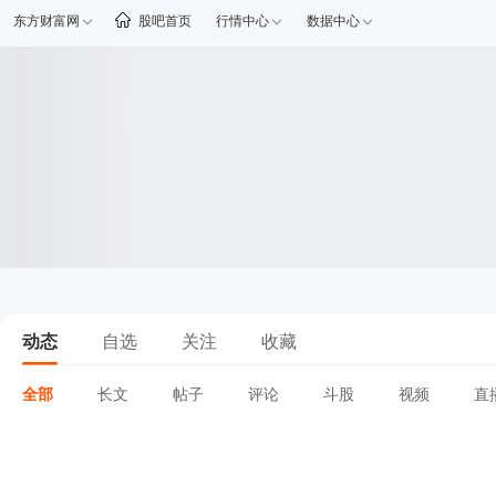
东方财富网
股吧首页
行情中心
数据中心
动态
自选
关注
收藏
全部
长文
帖子
评论
斗股
视频
直