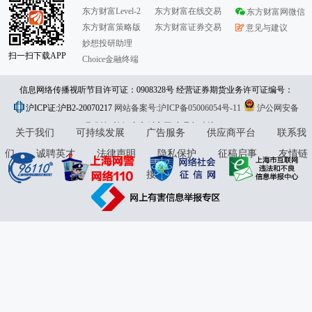
东方财富Level-2
东方财富在线交易
东方财富网微信
东方财富策略版
东方财富证券交易
意见与建议
妙想投研助理
扫一扫下载APP
Choice金融终端
信息网络传播视听节目许可证：0908328号 经营证券期货业务许可证编号：
沪ICP证:沪B2-20070217
913101046312860336 违法和不良信息举报:021-61278686 举报邮箱：
网站备案号:沪ICP备05006054号-11
沪公网安备
31010402000120号
版权所有:东方财富网
jubao@eastmoney.com
意见与建议:4000300059/952500
关于我们
可持续发展
广告服务
供应商平台
联系我
们
诚聘英才
法律声明
隐私保护
征稿启事
友情链
接