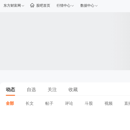
东方财富网
股吧首页
行情中心
数据中心
动态
自选
关注
收藏
全部
长文
帖子
评论
斗股
视频
直