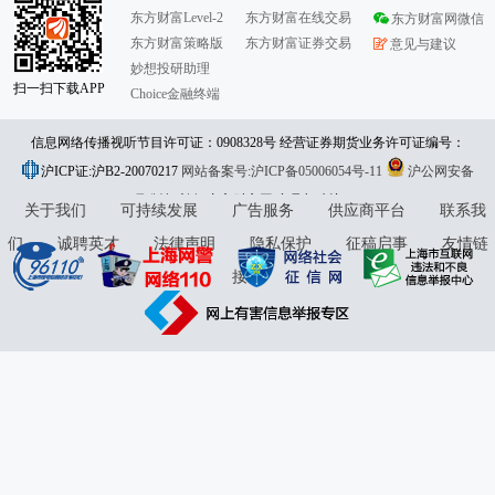
东方财富Level-2
东方财富在线交易
东方财富网微信
东方财富策略版
东方财富证券交易
意见与建议
妙想投研助理
扫一扫下载APP
Choice金融终端
信息网络传播视听节目许可证：0908328号 经营证券期货业务许可证编号：
沪ICP证:沪B2-20070217
913101046312860336 违法和不良信息举报:021-61278686 举报邮箱：
网站备案号:沪ICP备05006054号-11
沪公网安备
31010402000120号
版权所有:东方财富网
jubao@eastmoney.com
意见与建议:4000300059/952500
关于我们
可持续发展
广告服务
供应商平台
联系我
们
诚聘英才
法律声明
隐私保护
征稿启事
友情链
接