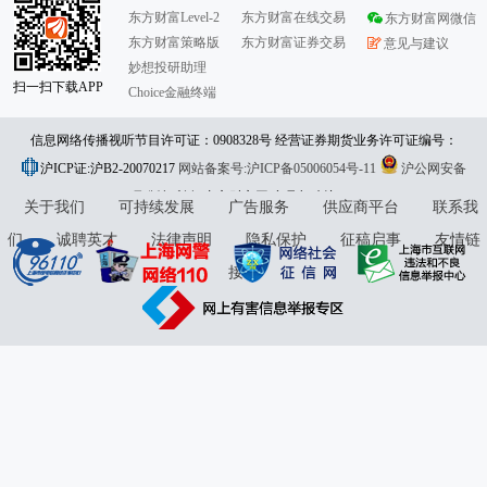
东方财富Level-2
东方财富在线交易
东方财富网微信
东方财富策略版
东方财富证券交易
意见与建议
妙想投研助理
扫一扫下载APP
Choice金融终端
信息网络传播视听节目许可证：0908328号 经营证券期货业务许可证编号：
沪ICP证:沪B2-20070217
913101046312860336 违法和不良信息举报:021-61278686 举报邮箱：
网站备案号:沪ICP备05006054号-11
沪公网安备
31010402000120号
版权所有:东方财富网
jubao@eastmoney.com
意见与建议:4000300059/952500
关于我们
可持续发展
广告服务
供应商平台
联系我
们
诚聘英才
法律声明
隐私保护
征稿启事
友情链
接