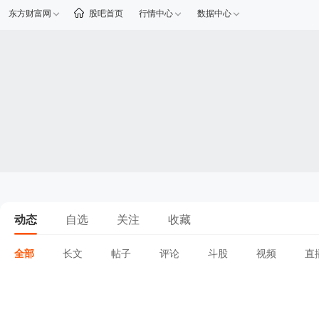
东方财富网
股吧首页
行情中心
数据中心
动态
自选
关注
收藏
全部
长文
帖子
评论
斗股
视频
直