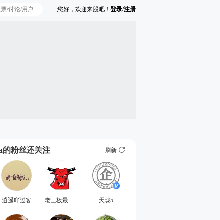
您好，欢迎来股吧！
登录/注册
Ta的粉丝还关注
刷新
逍遥吖过客
老三板最安全
天珑5