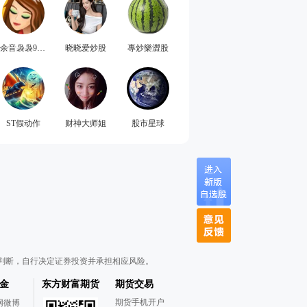
余音袅袅94402
晓晓爱炒股
專炒樂澀股
ST假动作
财神大师姐
股市星球
判断，自行决定证券投资并承担相应风险。
金
东方财富期货
期货交易
期货手机开户
网微博