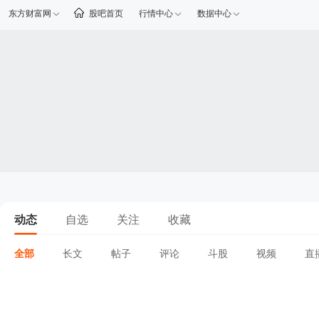
东方财富网
股吧首页
行情中心
数据中心
动态
自选
关注
收藏
全部
长文
帖子
评论
斗股
视频
直