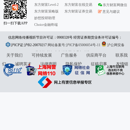
东方财富Level-2
东方财富在线交易
东方财富网微信
东方财富策略版
东方财富证券交易
意见与建议
妙想投研助理
扫一扫下载APP
Choice金融终端
信息网络传播视听节目许可证：0908328号 经营证券期货业务许可证编号：
沪ICP证:沪B2-20070217
913101046312860336 违法和不良信息举报:021-61278686 举报邮箱：
网站备案号:沪ICP备05006054号-11
沪公网安备
31010402000120号
版权所有:东方财富网
jubao@eastmoney.com
意见与建议:4000300059/952500
关于我们
可持续发展
广告服务
供应商平台
联系我
们
诚聘英才
法律声明
隐私保护
征稿启事
友情链
接