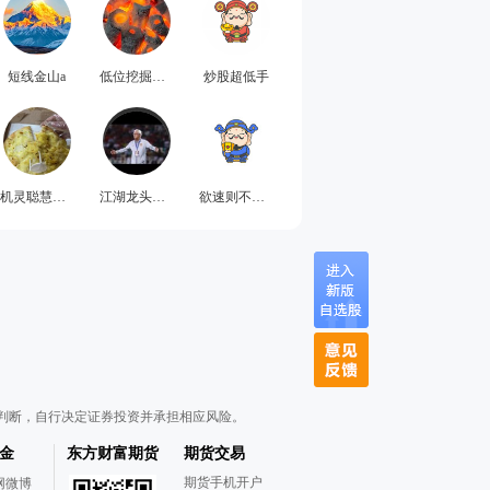
短线金山a
低位挖掘追涨杀跌
炒股超低手
机灵聪慧的婉兮5
江湖龙头战法
欲速则不达老A
判断，自行决定证券投资并承担相应风险。
金
东方财富期货
期货交易
期货手机开户
网微博