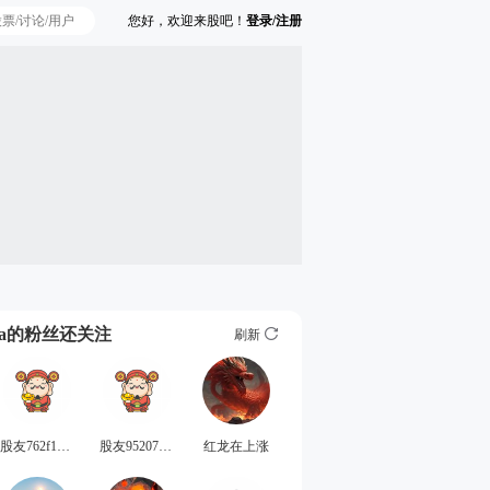
您好，欢迎来股吧！
登录/注册
Ta的粉丝还关注
刷新
股友762f1789y3
股友95207N1q96
红龙在上涨