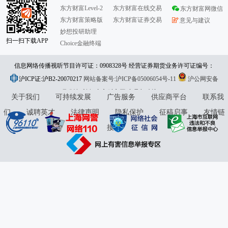
东方财富Level-2
东方财富在线交易
东方财富网微信
东方财富策略版
东方财富证券交易
意见与建议
妙想投研助理
扫一扫下载APP
Choice金融终端
信息网络传播视听节目许可证：0908328号 经营证券期货业务许可证编号：
沪ICP证:沪B2-20070217
913101046312860336 违法和不良信息举报:021-61278686 举报邮箱：
网站备案号:沪ICP备05006054号-11
沪公网安备
31010402000120号
版权所有:东方财富网
jubao@eastmoney.com
意见与建议:4000300059/952500
关于我们
可持续发展
广告服务
供应商平台
联系我
们
诚聘英才
法律声明
隐私保护
征稿启事
友情链
接