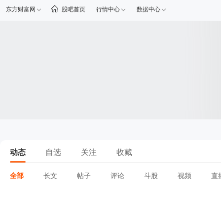
东方财富网
股吧首页
行情中心
数据中心
动态
自选
关注
收藏
全部
长文
帖子
评论
斗股
视频
直