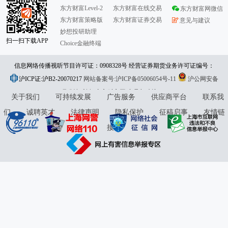
东方财富Level-2
东方财富在线交易
东方财富网微信
东方财富策略版
东方财富证券交易
意见与建议
妙想投研助理
扫一扫下载APP
Choice金融终端
信息网络传播视听节目许可证：0908328号 经营证券期货业务许可证编号：
沪ICP证:沪B2-20070217
913101046312860336 违法和不良信息举报:021-61278686 举报邮箱：
网站备案号:沪ICP备05006054号-11
沪公网安备
31010402000120号
版权所有:东方财富网
jubao@eastmoney.com
意见与建议:4000300059/952500
关于我们
可持续发展
广告服务
供应商平台
联系我
们
诚聘英才
法律声明
隐私保护
征稿启事
友情链
接