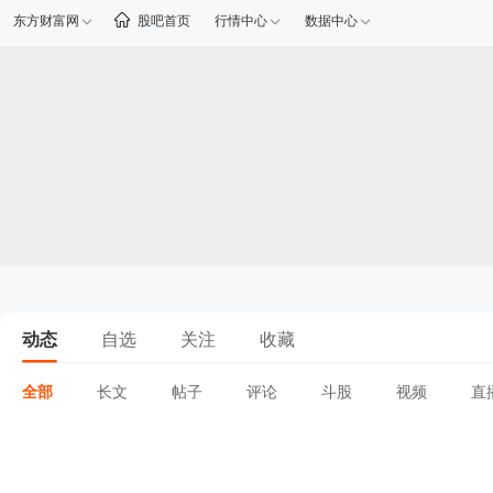
东方财富网
股吧首页
行情中心
数据中心
动态
自选
关注
收藏
全部
长文
帖子
评论
斗股
视频
直