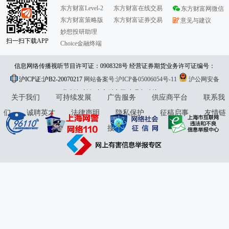
东方财富Level-2
东方财富在线交易
东方财富网微信
东方财富策略版
东方财富证券交易
意见与建议
妙想投研助理
扫一扫下载APP
Choice金融终端
信息网络传播视听节目许可证：0908328号 经营证券期货业务许可证编号：
沪ICP证:沪B2-20070217
913101046312860336 违法和不良信息举报:021-61278686 举报邮箱：
网站备案号:沪ICP备05006054号-11
沪公网安备
31010402000120号
版权所有:东方财富网
jubao@eastmoney.com
意见与建议:4000300059/952500
关于我们
可持续发展
广告服务
供应商平台
联系我
们
诚聘英才
法律声明
隐私保护
征稿启事
友情链
接