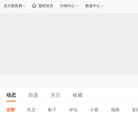
东方财富网
股吧首页
行情中心
数据中心
动态
自选
关注
收藏
全部
长文
帖子
评论
斗股
视频
直