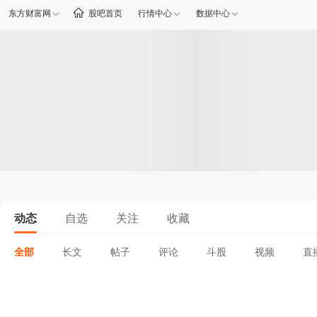
东方财富网
股吧首页
行情中心
数据中心
动态
自选
关注
收藏
全部
长文
帖子
评论
斗股
视频
直