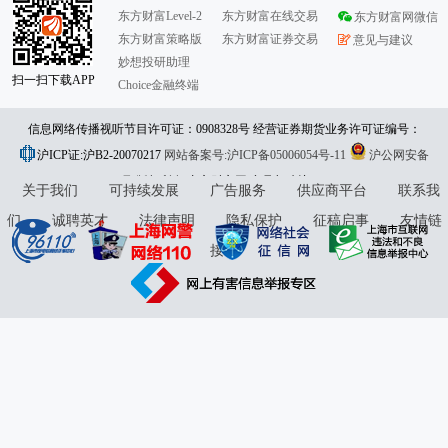
东方财富Level-2
东方财富在线交易
东方财富网微信
东方财富策略版
东方财富证券交易
意见与建议
妙想投研助理
扫一扫下载APP
Choice金融终端
信息网络传播视听节目许可证：0908328号 经营证券期货业务许可证编号：
沪ICP证:沪B2-20070217
913101046312860336 违法和不良信息举报:021-61278686 举报邮箱：
网站备案号:沪ICP备05006054号-11
沪公网安备
31010402000120号
版权所有:东方财富网
jubao@eastmoney.com
意见与建议:4000300059/952500
关于我们
可持续发展
广告服务
供应商平台
联系我
们
诚聘英才
法律声明
隐私保护
征稿启事
友情链
接