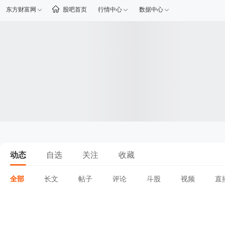
东方财富网
股吧首页
行情中心
数据中心
动态
自选
关注
收藏
全部
长文
帖子
评论
斗股
视频
直