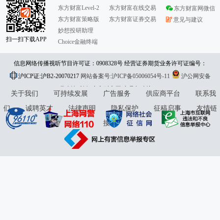
东方财富Level-2
东方财富在线交易
东方财富网微信
东方财富策略版
东方财富证券交易
意见与建议
妙想投研助理
扫一扫下载APP
Choice金融终端
信息网络传播视听节目许可证：0908328号 经营证券期货业务许可证编号：
沪ICP证:沪B2-20070217
913101046312860336 违法和不良信息举报:021-61278686 举报邮箱：
网站备案号:沪ICP备05006054号-11
沪公网安备
31010402000120号
版权所有:东方财富网
jubao@eastmoney.com
意见与建议:4000300059/952500
关于我们
可持续发展
广告服务
供应商平台
联系我
们
诚聘英才
法律声明
隐私保护
征稿启事
友情链
接