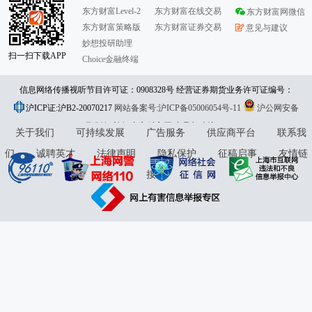
东方财富Level-2
东方财富在线交易
东方财富网微信
东方财富策略版
东方财富证券交易
意见与建议
妙想投研助理
扫一扫下载APP
Choice金融终端
信息网络传播视听节目许可证：0908328号 经营证券期货业务许可证编号：
沪ICP证:沪B2-20070217
913101046312860336 违法和不良信息举报:021-61278686 举报邮箱：
网站备案号:沪ICP备05006054号-11
沪公网安备
31010402000120号
版权所有:东方财富网
jubao@eastmoney.com
意见与建议:4000300059/952500
关于我们
可持续发展
广告服务
供应商平台
联系我
们
诚聘英才
法律声明
隐私保护
征稿启事
友情链
接