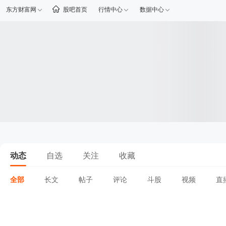
东方财富网
股吧首页
行情中心
数据中心
动态
自选
关注
收藏
全部
长文
帖子
评论
斗股
视频
直