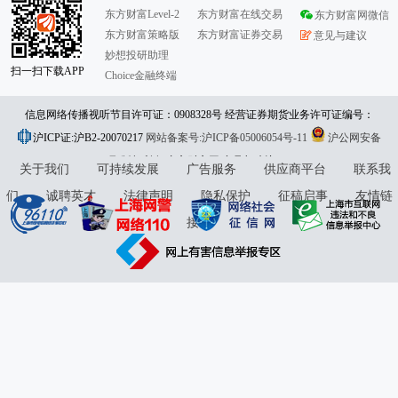
东方财富Level-2
东方财富在线交易
东方财富网微信
东方财富策略版
东方财富证券交易
意见与建议
妙想投研助理
扫一扫下载APP
Choice金融终端
信息网络传播视听节目许可证：0908328号 经营证券期货业务许可证编号：
沪ICP证:沪B2-20070217
913101046312860336 违法和不良信息举报:021-61278686 举报邮箱：
网站备案号:沪ICP备05006054号-11
沪公网安备
31010402000120号
版权所有:东方财富网
jubao@eastmoney.com
意见与建议:4000300059/952500
关于我们
可持续发展
广告服务
供应商平台
联系我
们
诚聘英才
法律声明
隐私保护
征稿启事
友情链
接