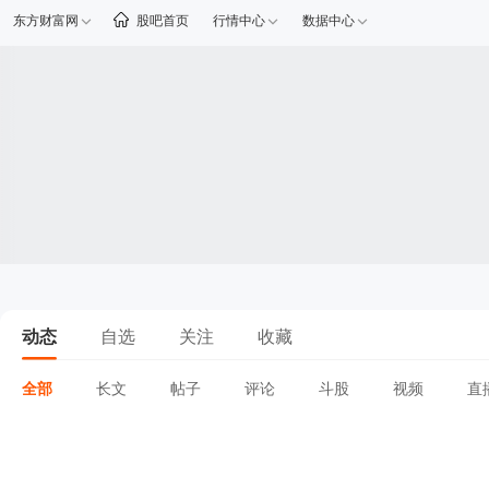
东方财富网
股吧首页
行情中心
数据中心
动态
自选
关注
收藏
全部
长文
帖子
评论
斗股
视频
直