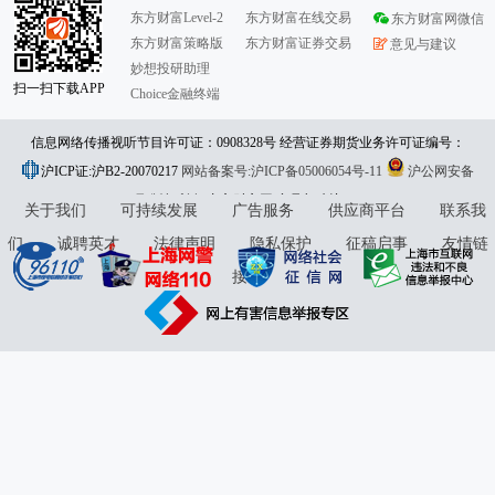
东方财富Level-2
东方财富在线交易
东方财富网微信
东方财富策略版
东方财富证券交易
意见与建议
妙想投研助理
扫一扫下载APP
Choice金融终端
信息网络传播视听节目许可证：0908328号 经营证券期货业务许可证编号：
沪ICP证:沪B2-20070217
913101046312860336 违法和不良信息举报:021-61278686 举报邮箱：
网站备案号:沪ICP备05006054号-11
沪公网安备
31010402000120号
版权所有:东方财富网
jubao@eastmoney.com
意见与建议:4000300059/952500
关于我们
可持续发展
广告服务
供应商平台
联系我
们
诚聘英才
法律声明
隐私保护
征稿启事
友情链
接