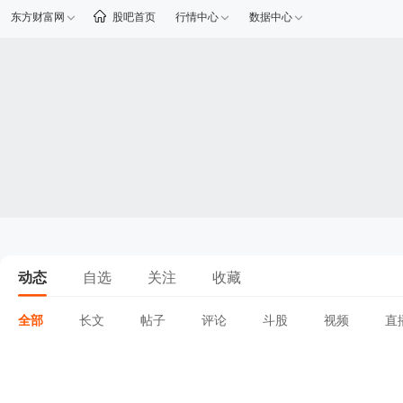
东方财富网
股吧首页
行情中心
数据中心
动态
自选
关注
收藏
全部
长文
帖子
评论
斗股
视频
直