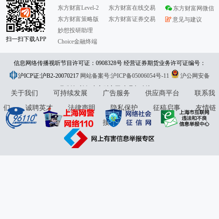
东方财富Level-2
东方财富在线交易
东方财富网微信
东方财富策略版
东方财富证券交易
意见与建议
妙想投研助理
扫一扫下载APP
Choice金融终端
信息网络传播视听节目许可证：0908328号 经营证券期货业务许可证编号：
沪ICP证:沪B2-20070217
913101046312860336 违法和不良信息举报:021-61278686 举报邮箱：
网站备案号:沪ICP备05006054号-11
沪公网安备
31010402000120号
版权所有:东方财富网
jubao@eastmoney.com
意见与建议:4000300059/952500
关于我们
可持续发展
广告服务
供应商平台
联系我
们
诚聘英才
法律声明
隐私保护
征稿启事
友情链
接