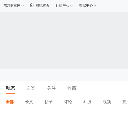
东方财富网
股吧首页
行情中心
数据中心
动态
自选
关注
收藏
全部
长文
帖子
评论
斗股
视频
直