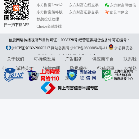
东方财富Level-2
东方财富在线交易
东方财富网微信
东方财富策略版
东方财富证券交易
意见与建议
妙想投研助理
扫一扫下载APP
Choice金融终端
信息网络传播视听节目许可证：0908328号 经营证券期货业务许可证编号：
沪ICP证:沪B2-20070217
913101046312860336 违法和不良信息举报:021-61278686 举报邮箱：
网站备案号:沪ICP备05006054号-11
沪公网安备
31010402000120号
版权所有:东方财富网
jubao@eastmoney.com
意见与建议:4000300059/952500
关于我们
可持续发展
广告服务
供应商平台
联系我
们
诚聘英才
法律声明
隐私保护
征稿启事
友情链
接