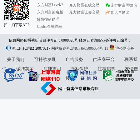
东方财富Level-2
东方财富在线交易
东方财富网微信
东方财富策略版
东方财富证券交易
意见与建议
妙想投研助理
扫一扫下载APP
Choice金融终端
信息网络传播视听节目许可证：0908328号 经营证券期货业务许可证编号：
沪ICP证:沪B2-20070217
913101046312860336 违法和不良信息举报:021-61278686 举报邮箱：
网站备案号:沪ICP备05006054号-11
沪公网安备
31010402000120号
版权所有:东方财富网
jubao@eastmoney.com
意见与建议:4000300059/952500
关于我们
可持续发展
广告服务
供应商平台
联系我
们
诚聘英才
法律声明
隐私保护
征稿启事
友情链
接