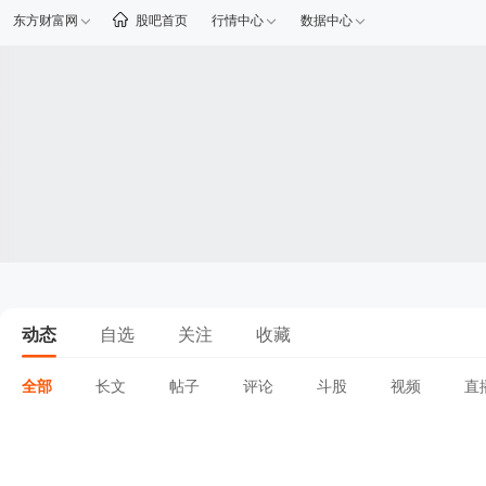
东方财富网
股吧首页
行情中心
数据中心
动态
自选
关注
收藏
全部
长文
帖子
评论
斗股
视频
直