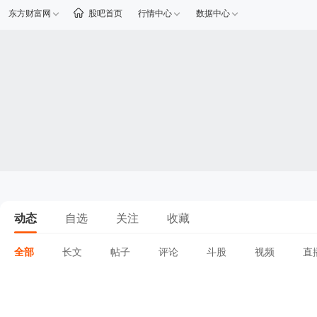
东方财富网
股吧首页
行情中心
数据中心
动态
自选
关注
收藏
全部
长文
帖子
评论
斗股
视频
直