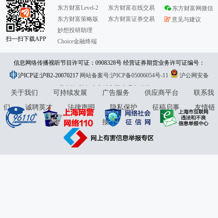
东方财富Level-2
东方财富在线交易
东方财富网微信
东方财富策略版
东方财富证券交易
意见与建议
妙想投研助理
扫一扫下载APP
Choice金融终端
信息网络传播视听节目许可证：0908328号 经营证券期货业务许可证编号：
沪ICP证:沪B2-20070217
913101046312860336 违法和不良信息举报:021-61278686 举报邮箱：
网站备案号:沪ICP备05006054号-11
沪公网安备
31010402000120号
版权所有:东方财富网
jubao@eastmoney.com
意见与建议:4000300059/952500
关于我们
可持续发展
广告服务
供应商平台
联系我
们
诚聘英才
法律声明
隐私保护
征稿启事
友情链
接