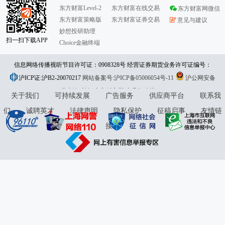
东方财富Level-2
东方财富在线交易
东方财富网微信
东方财富策略版
东方财富证券交易
意见与建议
妙想投研助理
扫一扫下载APP
Choice金融终端
信息网络传播视听节目许可证：0908328号 经营证券期货业务许可证编号：
沪ICP证:沪B2-20070217
913101046312860336 违法和不良信息举报:021-61278686 举报邮箱：
网站备案号:沪ICP备05006054号-11
沪公网安备
31010402000120号
版权所有:东方财富网
jubao@eastmoney.com
意见与建议:4000300059/952500
关于我们
可持续发展
广告服务
供应商平台
联系我
们
诚聘英才
法律声明
隐私保护
征稿启事
友情链
接