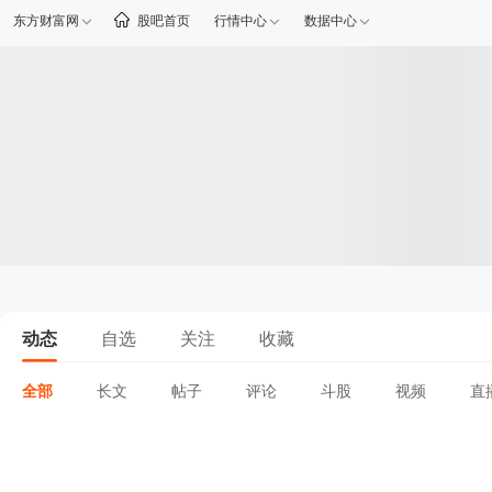
东方财富网
股吧首页
行情中心
数据中心
动态
自选
关注
收藏
全部
长文
帖子
评论
斗股
视频
直